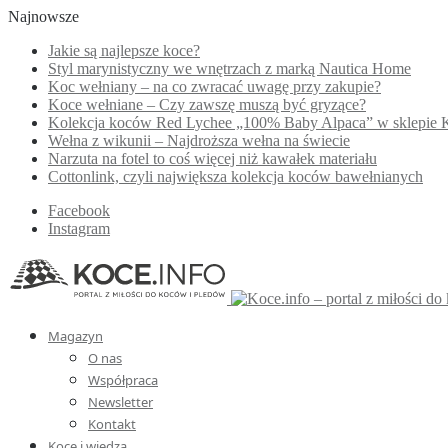
Najnowsze
Jakie są najlepsze koce?
Styl marynistyczny we wnętrzach z marką Nautica Home
Koc wełniany – na co zwracać uwagę przy zakupie?
Koce wełniane – Czy zawszę muszą być gryzące?
Kolekcja koców Red Lychee „100% Baby Alpaca” w sklepie 
Wełna z wikunii – Najdroższa wełna na świecie
Narzuta na fotel to coś więcej niż kawałek materiału
Cottonlink, czyli największa kolekcja koców bawełnianych
Facebook
Instagram
Magazyn
O nas
Współpraca
Newsletter
Kontakt
Koce i wiedza