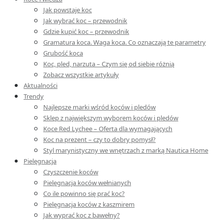
Jak powstaje koc
Jak wybrać koc – przewodnik
Gdzie kupić koc – przewodnik
Gramatura koca. Waga koca. Co oznaczają te parametry
Grubość koca
Koc, pled, narzuta – Czym się od siebie różnią
Zobacz wszystkie artykuły
Aktualności
Trendy
Najlepsze marki wśród koców i pledów
Sklep z największym wyborem koców i pledów
Koce Red Lychee – Oferta dla wymagających
Koc na prezent – czy to dobry pomysł?
Styl marynistyczny we wnętrzach z marką Nautica Home
Pielęgnacja
Czyszczenie koców
Pielęgnacja koców wełnianych
Co ile powinno się prać koc?
Pielęgnacja koców z kaszmirem
Jak wyprać koc z bawełny?