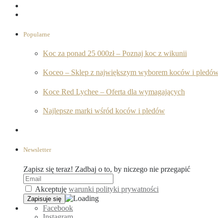
Popularne
Koc za ponad 25 000zł – Poznaj koc z wikunii
Koceo – Sklep z największym wyborem koców i pledó
Koce Red Lychee – Oferta dla wymagających
Najlepsze marki wśród koców i pledów
Newsletter
Zapisz się teraz! Zadbaj o to, by niczego nie przegapić
Akceptuję
warunki polityki prywatności
Facebook
Instagram