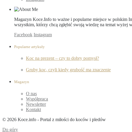
Magazyn Koce.Info to ważne i popularne miejsce w polskim Int
wszystkim, którzy chcą zgłębić swoją wiedzę na temat wyżej
Facebook
Instagram
Popularne artykuły
Koc na prezent – czy to dobry pomysł?
Gruby koc, czyli kiedy grubość ma znaczenie
Magazyn
O nas
Współpraca
Newsletter
Kontakt
© 2026 Koce.info - Portal z miłości do koców i pledów
Do góry