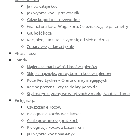
Jak powstaje koc
Jak wybrać koc – przewodnik
Gdzie kupić koc – przewodnik
Gramatura koca. Waga koca. Co oznaczają te parametry
Grubość koca
Koc, pled, narzuta – Czym się od siebie różnią
Zobacz wszystkie artykuły
Aktualności
Trendy
Najlepsze marki wśród koców i pledów
Sklep z największym wyborem koców i pledów
Koce Red Lychee – Oferta dla wymagających
Koc na prezent – czy to dobry pomysł?
Styl marynistyczny we wnętrzach z marką Nautica Home
Pielęgnacja
Czyszczenie koców
Pielęgnacja koców wełnianych
Co ile powinno się prać koc?
Pielęgnacja koców z kaszmirem
Jak wyprać koc z bawełny?