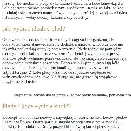
narzutę. Do niedawna pledy wykańczano frędzlami, a koce lamówką. Za
kolejną istotną różnicę pomiędzy tymi produktami uważa się fakt, że koc
produkuje się z różnych materiałów, a pledy najczęściej powstają z włókien
naturalnych – wełny owczej, kaszmiru czy bawełny.
Jak wybrać idealny pled?
Odpowiednio dobrany pled służy nie tylko ogrzaniu organizmu, ale
dodatkowo może stanowić świetny dodatek aranżacyjny. Dobrze dobrane
tekstylia podkreślają estetykę pomieszczenia. Pledy różnią się pomiędzy
sobą grubością, kolorem oraz wzorem. Najchętniej wybierane są przez
klientów pledy wełniane, ponieważ doskonale trzymają ciepło i zapewniają
odpowiednią cyrkulację powietrza. Poprawiają krążenie, niwelują bóle
stawów, a dodatkowo są pokryte lanoliną, która ma właściwości
antybakteryjne. Z kolei pledy kaszmirowe są jeszcze cieplejsze od
wełnianych odpowiedników. Nie filcują się, nie gryzą i są wyjątkowo
przyjemne w dotyku.
Najchętniej wybierane są przez klientów pledy wełniane, ponieważ dos
Pledy i koce – gdzie kupić?
Koceo.pl to
sklep
internetowy z największym asortymentem koców, pledów
i narzut w Polsce. Oferta jest nieustannie wzbogacana o nowe modele i
marki tych produktów. Do dyspozycji klientów są koce i pledy z różnych