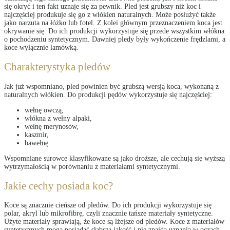
się okryć i ten fakt uznaje się za pewnik. Pled jest grubszy niż koc i
najczęściej produkuje się go z włókien naturalnych. Może posłużyć także
jako narzuta na łóżko lub fotel. Z kolei głównym przeznaczeniem koca jest
okrywanie się. Do ich produkcji wykorzystuje się przede wszystkim włókna
o pochodzeniu syntetycznym. Dawniej pledy były wykończenie frędzlami, a
koce wyłącznie lamówką.
Charakterystyka pledów
Jak już wspomniano, pled powinien być grubszą wersją koca, wykonaną z
naturalnych włókien. Do produkcji pędów wykorzystuje się najczęściej:
wełnę owczą,
włókna z wełny alpaki,
wełnę merynosów,
kaszmir,
bawełnę.
Wspomniane surowce klasyfikowane są jako droższe, ale cechują się wyższą
wytrzymałością w porównaniu z materiałami syntetycznymi.
Jakie cechy posiada koc?
Koce są znacznie cieńsze od pledów. Do ich produkcji wykorzystuje się
polar, akryl lub mikrofibrę, czyli znacznie tańsze materiały syntetyczne.
Użyte materiały sprawiają, że koce są lżejsze od pledów. Koce z materiałów
syntetycznych mogą posiadać słabszą jakość i nie znajdą uznania w oczach