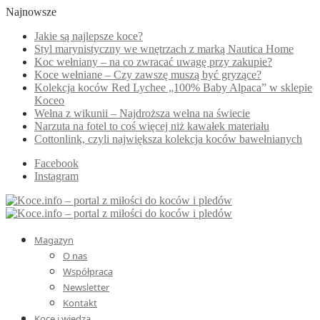
Najnowsze
Jakie są najlepsze koce?
Styl marynistyczny we wnętrzach z marką Nautica Home
Koc wełniany – na co zwracać uwagę przy zakupie?
Koce wełniane – Czy zawszę muszą być gryzące?
Kolekcja koców Red Lychee „100% Baby Alpaca” w sklepie
Koceo
Wełna z wikunii – Najdroższa wełna na świecie
Narzuta na fotel to coś więcej niż kawałek materiału
Cottonlink, czyli największa kolekcja koców bawełnianych
Facebook
Instagram
Magazyn
O nas
Współpraca
Newsletter
Kontakt
Koce i wiedza