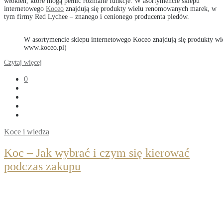
włókien, które mogą pełnić rozmaite funkcje. W asortymencie sklepu
internetowego
Koceo
znajdują się produkty wielu renomowanych marek, w
tym firmy Red Lychee – znanego i cenionego producenta pledów.
W asortymencie sklepu internetowego Koceo znajdują się produkty w
www.koceo.pl)
Czytaj więcej
0
Koce i wiedza
Koc – Jak wybrać i czym się kierować
podczas zakupu