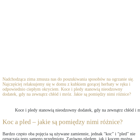
Nadchodząca zima zmusza nas do poszukiwania sposobów na ogrzanie się.
Najczęściej relaksujemy się w domu z kubkiem gorącej herbaty w ręku i
odpowiednio ciepłym okryciem. Koce i pledy stanowią nieodzowny
dodatek, gdy na zewnątrz chłód i mróz. Jakie są pomiędzy nimi różnice?
Koce i pledy stanowią nieodzowny dodatek, gdy na zewnątrz chłód i 
Koc a pled – jakie są pomiędzy nimi różnice?
Bardzo często oba pojęcia są używane zamiennie, jednak “koc” i “pled” nie
oznaczają tego samego przedmiotu. Zarówno pledem, jak i kocem można