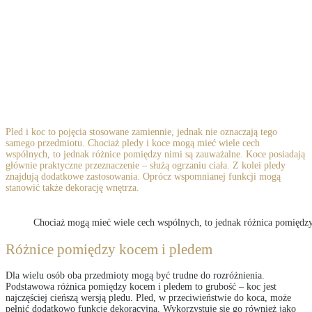
Pled i koc to pojęcia stosowane zamiennie, jednak nie oznaczają tego
samego przedmiotu. Chociaż pledy i koce mogą mieć wiele cech
wspólnych, to jednak różnice pomiędzy nimi są zauważalne. Koce posiadają
głównie praktyczne przeznaczenie – służą ogrzaniu ciała. Z kolei pledy
znajdują dodatkowe zastosowania. Oprócz wspomnianej funkcji mogą
stanowić także dekorację wnętrza.
Chociaż mogą mieć wiele cech wspólnych, to jednak różnica pomiędzy
Różnice pomiędzy kocem i pledem
Dla wielu osób oba przedmioty mogą być trudne do rozróżnienia.
Podstawowa różnica pomiędzy kocem i pledem to grubość – koc jest
najczęściej cieńszą wersją pledu. Pled, w przeciwieństwie do koca, może
pełnić dodatkowo funkcję dekoracyjną. Wykorzystuje się go również jako