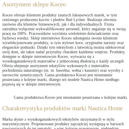
Asortyment sklepu Koceo
Koceo oferuje klientom produkty znanych luksusowych marek, w tym
cenionego producenta koców i pledów Red Lychee. Realizuje zlecenia
zarówno dla klientów biznesowych, jak i dla indywidualnych. Firma
zatrudnia wyłącznie wykwalifikowany personel, który angażuje się w swoją
pracę na 100%. Pracowników wyróżnia wieloletnie doświadczenie oraz
fachowa wiedza. Sklep internetowy Koceo udostępnia swoim klientom
wyselekcjonowane produkty, w tym stylowe koce, oryginalne narzuty oraz
eleganckie poduszki. Dzięki tym tekstyliom z łatwością można udekorować
swój dom, ale także nadać przytulny charakter każdemu wnętrzu. Produkty,
dostępne w sklepie internetowym Koceo, wytwarza się z
wysokogatunkowych materiałów z jednoczesną dbałością o każdy szczegół.
Oferta obejmuje asortyment tekstyliów wykonanych z materiałów
pochodzenia naturalnego (m. in. bawełna, wełna i kaszmir) oraz wyroby z
surowców syntetycznych. Gama produktowa Koceo jest nieustannie
poszerzana o kolejne marki, dlatego też modele Nautica Home niedługo
pojawią się w sklepie internetowym.
Gama produktowa Koceo jest nieustannie poszerzana o kolejne marki,
Charakterystyka produktów marki Nautica Home
Marka słynie z wysokogatunkowych tekstyliów utrzymanych w stylu
marynistycznym. Proponowane produkty najczęściej występują w barwach
nawiązujących do tej tematyki, a więc kolorze granatowym, niebieskim,