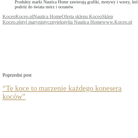
Produkty marki Nautica Home zawierają grafiki, motywy i wzory, któr
podróż do świata mórz i oceanów.
Koceo
Koceo.pl
Nautica Home
Oferta sklepu Koceo
Sklep
Koceo.pl
styl marynistyczny
tekstylia Nautica Home
www.Koceo.pl
Poprzedni post
“Te koce to marzenie każdego konesera
koców”