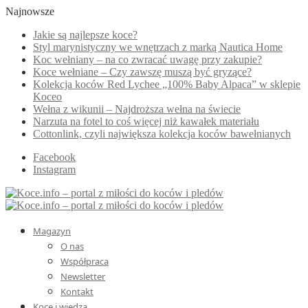
Najnowsze
Jakie są najlepsze koce?
Styl marynistyczny we wnętrzach z marką Nautica Home
Koc wełniany – na co zwracać uwagę przy zakupie?
Koce wełniane – Czy zawszę muszą być gryzące?
Kolekcja koców Red Lychee „100% Baby Alpaca” w sklepie
Koceo
Wełna z wikunii – Najdroższa wełna na świecie
Narzuta na fotel to coś więcej niż kawałek materiału
Cottonlink, czyli największa kolekcja koców bawełnianych
Facebook
Instagram
Magazyn
O nas
Współpraca
Newsletter
Kontakt
Koce i wiedza