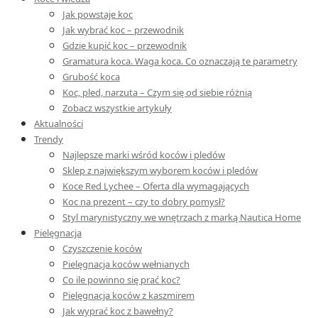
Jak powstaje koc
Jak wybrać koc – przewodnik
Gdzie kupić koc – przewodnik
Gramatura koca. Waga koca. Co oznaczają te parametry
Grubość koca
Koc, pled, narzuta – Czym się od siebie różnią
Zobacz wszystkie artykuły
Aktualności
Trendy
Najlepsze marki wśród koców i pledów
Sklep z największym wyborem koców i pledów
Koce Red Lychee – Oferta dla wymagających
Koc na prezent – czy to dobry pomysł?
Styl marynistyczny we wnętrzach z marką Nautica Home
Pielęgnacja
Czyszczenie koców
Pielęgnacja koców wełnianych
Co ile powinno się prać koc?
Pielęgnacja koców z kaszmirem
Jak wyprać koc z bawełny?