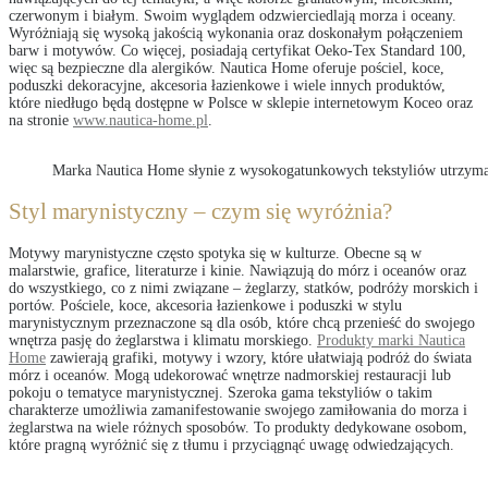
czerwonym i białym. Swoim wyglądem odzwierciedlają morza i oceany.
Wyróżniają się wysoką jakością wykonania oraz doskonałym połączeniem
barw i motywów. Co więcej, posiadają certyfikat Oeko-Tex Standard 100,
więc są bezpieczne dla alergików. Nautica Home oferuje pościel, koce,
poduszki dekoracyjne, akcesoria łazienkowe i wiele innych produktów,
które niedługo będą dostępne w Polsce w sklepie internetowym Koceo oraz
na stronie
www.nautica-home.pl
.
Marka Nautica Home słynie z wysokogatunkowych tekstyliów utrzyma
Styl marynistyczny – czym się wyróżnia?
Motywy marynistyczne często spotyka się w kulturze. Obecne są w
malarstwie, grafice, literaturze i kinie. Nawiązują do mórz i oceanów oraz
do wszystkiego, co z nimi związane – żeglarzy, statków, podróży morskich i
portów. Pościele, koce, akcesoria łazienkowe i poduszki w stylu
marynistycznym przeznaczone są dla osób, które chcą przenieść do swojego
wnętrza pasję do żeglarstwa i klimatu morskiego.
Produkty marki Nautica
Home
zawierają grafiki, motywy i wzory, które ułatwiają podróż do świata
mórz i oceanów. Mogą udekorować wnętrze nadmorskiej restauracji lub
pokoju o tematyce marynistycznej. Szeroka gama tekstyliów o takim
charakterze umożliwia zamanifestowanie swojego zamiłowania do morza i
żeglarstwa na wiele różnych sposobów. To produkty dedykowane osobom,
które pragną wyróżnić się z tłumu i przyciągnąć uwagę odwiedzających.