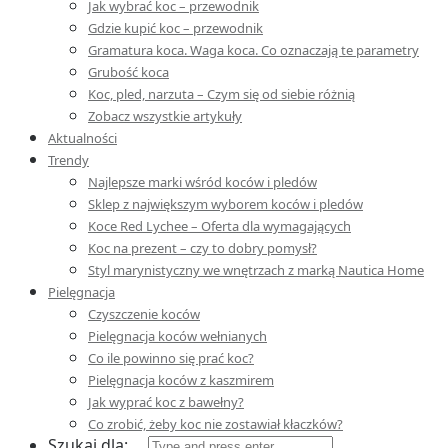
Jak wybrać koc – przewodnik
Gdzie kupić koc – przewodnik
Gramatura koca. Waga koca. Co oznaczają te parametry
Grubość koca
Koc, pled, narzuta – Czym się od siebie różnią
Zobacz wszystkie artykuły
Aktualności
Trendy
Najlepsze marki wśród koców i pledów
Sklep z największym wyborem koców i pledów
Koce Red Lychee – Oferta dla wymagających
Koc na prezent – czy to dobry pomysł?
Styl marynistyczny we wnętrzach z marką Nautica Home
Pielęgnacja
Czyszczenie koców
Pielęgnacja koców wełnianych
Co ile powinno się prać koc?
Pielęgnacja koców z kaszmirem
Jak wyprać koc z bawełny?
Co zrobić, żeby koc nie zostawiał kłaczków?
Szukaj dla: