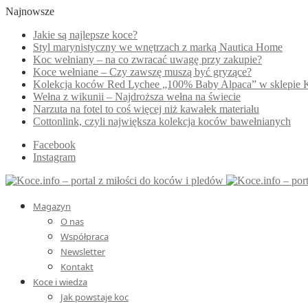
Najnowsze
Jakie są najlepsze koce?
Styl marynistyczny we wnętrzach z marką Nautica Home
Koc wełniany – na co zwracać uwagę przy zakupie?
Koce wełniane – Czy zawszę muszą być gryzące?
Kolekcja koców Red Lychee „100% Baby Alpaca” w sklepie 
Wełna z wikunii – Najdroższa wełna na świecie
Narzuta na fotel to coś więcej niż kawałek materiału
Cottonlink, czyli największa kolekcja koców bawełnianych
Facebook
Instagram
Magazyn
O nas
Współpraca
Newsletter
Kontakt
Koce i wiedza
Jak powstaje koc