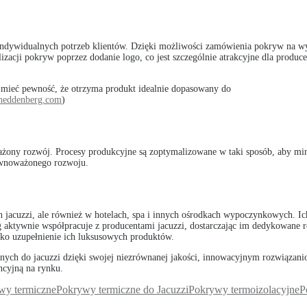
ndywidualnych potrzeb klientów. Dzięki możliwości zamówienia pokryw na wym
acji pokryw poprzez dodanie logo, co jest szczególnie atrakcyjne dla producen
mieć pewność, że otrzyma produkt idealnie dopasowany do
eddenberg.com
)
ażony rozwój. Procesy produkcyjne są zoptymalizowane w taki sposób, aby 
równoważonego rozwoju.
acuzzi, ale również w hotelach, spa i innych ośrodkach wypoczynkowych. Ich
aktywnie współpracuje z producentami jacuzzi, dostarczając im dedykowane ro
ako uzupełnienie ich luksusowych produktów.
nych do jacuzzi dzięki swojej niezrównanej jakości, innowacyjnym rozwiązanio
ncyjną na rynku.
wy termiczne
Pokrywy termiczne do Jacuzzi
Pokrywy termoizolacyjne
P