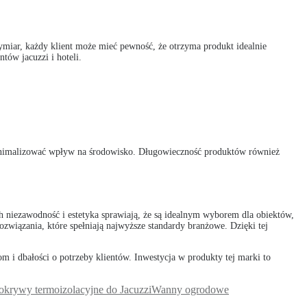
iar, każdy klient może mieć pewność, że otrzyma produkt idealnie
tów jacuzzi i hoteli.
minimalizować wpływ na środowisko. Długowieczność produktów również
 niezawodność i estetyka sprawiają, że są idealnym wyborem dla obiektów,
związania, które spełniają najwyższe standardy branżowe. Dzięki tej
m i dbałości o potrzeby klientów. Inwestycja w produkty tej marki to
okrywy termoizolacyjne do Jacuzzi
Wanny ogrodowe