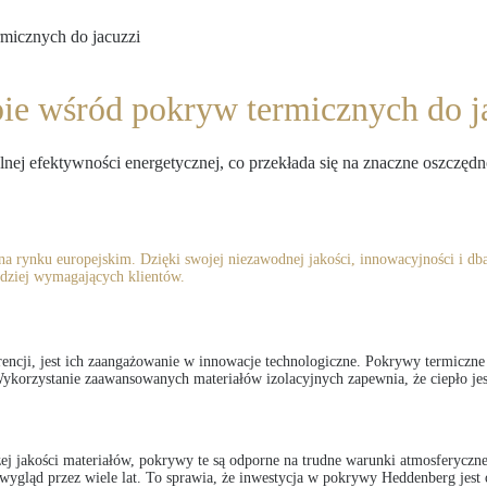
micznych do jacuzzi
ie wśród pokryw termicznych do j
ej efektywności energetycznej, co przekłada się na znaczne oszczędn
na rynku europejskim. Dzięki swojej niezawodnej jakości, innowacyjności i db
rdziej wymagających klientów.
ncji, jest ich zaangażowanie w innowacje technologiczne. Pokrywy termiczne
Wykorzystanie zaawansowanych materiałów izolacyjnych zapewnia, że ciepło jest
 jakości materiałów, pokrywy te są odporne na trudne warunki atmosferyczne,
ygląd przez wiele lat. To sprawia, że inwestycja w pokrywy Heddenberg jest 