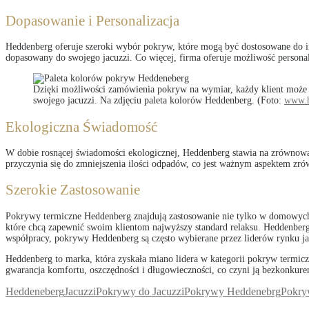
Dopasowanie i Personalizacja
Heddenberg oferuje szeroki wybór pokryw, które mogą być dostosowane do i
dopasowany do swojego jacuzzi. Co więcej, firma oferuje możliwość personaliz
Dzięki możliwości zamówienia pokryw na wymiar, każdy klient może 
swojego jacuzzi. Na zdjęciu paleta kolorów Heddenberg. (Foto:
www.h
Ekologiczna Świadomość
W dobie rosnącej świadomości ekologicznej, Heddenberg stawia na zrównow
przyczynia się do zmniejszenia ilości odpadów, co jest ważnym aspektem z
Szerokie Zastosowanie
Pokrywy termiczne Heddenberg znajdują zastosowanie nie tylko w domowych j
które chcą zapewnić swoim klientom najwyższy standard relaksu. Heddenberg 
współpracy, pokrywy Heddenberg są często wybierane przez liderów rynku j
Heddenberg to marka, która zyskała miano lidera w kategorii pokryw termicz
gwarancja komfortu, oszczędności i długowieczności, co czyni ją bezkonkure
Heddeneberg
Jacuzzi
Pokrywy do Jacuzzi
Pokrywy Heddenebrg
Pokry