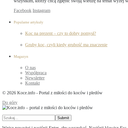
wszystkim, którzy chcą zgłębić swoją wiedzę na temat wyżej
Facebook
Instagram
Popularne artykuły
Koc na prezent – czy to dobry pomysł?
Gruby koc, czyli kiedy grubość ma znaczenie
Magazyn
O nas
Współpraca
Newsletter
Kontakt
© 2026 Koce.info - Portal z miłości do koców i pledów
Do góry
Submit
Wpisz powyżej i naciśnij
Enter
, aby wyszukać. Naciśnij klawisz
Esc