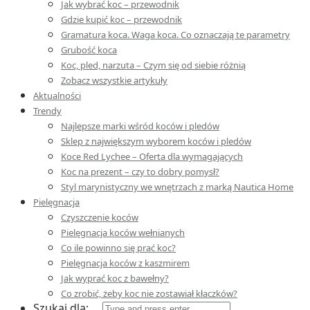
Jak wybrać koc – przewodnik
Gdzie kupić koc – przewodnik
Gramatura koca. Waga koca. Co oznaczają te parametry
Grubość koca
Koc, pled, narzuta – Czym się od siebie różnią
Zobacz wszystkie artykuły
Aktualności
Trendy
Najlepsze marki wśród koców i pledów
Sklep z największym wyborem koców i pledów
Koce Red Lychee – Oferta dla wymagających
Koc na prezent – czy to dobry pomysł?
Styl marynistyczny we wnętrzach z marką Nautica Home
Pielęgnacja
Czyszczenie koców
Pielęgnacja koców wełnianych
Co ile powinno się prać koc?
Pielęgnacja koców z kaszmirem
Jak wyprać koc z bawełny?
Co zrobić, żeby koc nie zostawiał kłaczków?
Szukaj dla: