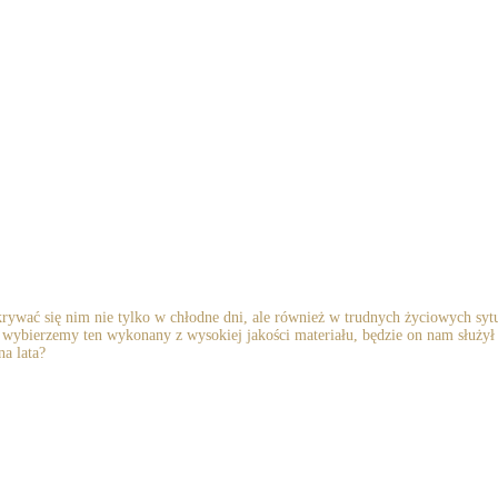
wać się nim nie tylko w chłodne dni, ale również w trudnych życiowych sytua
śli wybierzemy ten wykonany z wysokiej jakości materiału, będzie on nam służy
a lata?