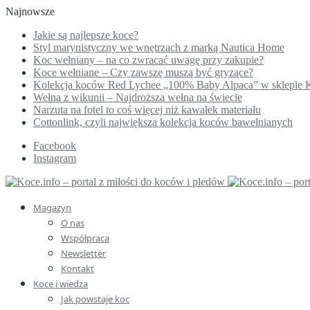
Najnowsze
Jakie są najlepsze koce?
Styl marynistyczny we wnętrzach z marką Nautica Home
Koc wełniany – na co zwracać uwagę przy zakupie?
Koce wełniane – Czy zawszę muszą być gryzące?
Kolekcja koców Red Lychee „100% Baby Alpaca” w sklepie 
Wełna z wikunii – Najdroższa wełna na świecie
Narzuta na fotel to coś więcej niż kawałek materiału
Cottonlink, czyli największa kolekcja koców bawełnianych
Facebook
Instagram
Magazyn
O nas
Współpraca
Newsletter
Kontakt
Koce i wiedza
Jak powstaje koc